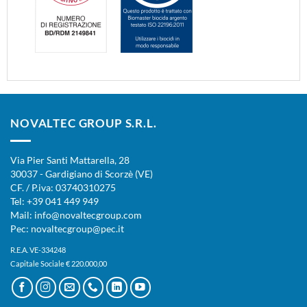
NOVALTEC GROUP S.R.L.
Via Pier Santi Mattarella, 28
30037 - Gardigiano di Scorzè (VE)
CF. / P.iva: 03740310275
Tel: +39 041 449 949
Mail: info@novaltecgroup.com
Pec: novaltecgroup@pec.it
R.E.A. VE-334248
Capitale Sociale € 220.000,00