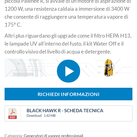
piccola Pawnee R, si avvale di un motore di aspirazione di
1200 W, una resistenza caldaia a immersione di 3400 W
che consente di raggiungere una temperatura vapore di
175° C.
Altri plus riguardano gli upgrade come il filtro HEPA H13,
le lampade UV all’interno del fusto, il kit Water Off e il
controllo visivo del livello di acqua e detergente.
RICHIEDI INFORMAZIONI
BLACK HAWK R - SCHEDA TECNICA
Download
1.42 MB
Categoria:
Generatori di vapore professionali