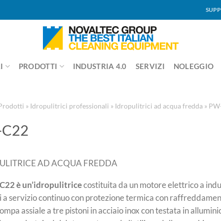
SUPP
I
PRODOTTI
INDUSTRIA 4.0
SERVIZI
NOLEGGIO
Prodotti
»
Idropulitrici professionali
»
Idropulitrici ad acqua fredda
»
PW
-C22
ULITRICE AD ACQUA FREDDA
C22 è un’idropulitrice
costituita da un motore elettrico a ind
i a servizio continuo con protezione termica con raffreddame
ompa assiale a tre pistoni in acciaio inox con testata in allumini