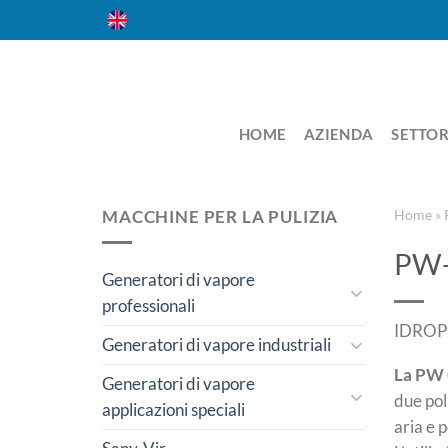
Salta
ai
contenuti
HOME
AZIENDA
SETTOR
MACCHINE PER LA PULIZIA
Home
»
PW
Generatori di vapore
professionali
IDROP
Generatori di vapore industriali
La PW 
Generatori di vapore
due pol
applicazioni speciali
aria e p