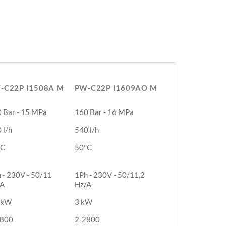
-C22P I1508A M
PW-C22P I1609AO M
-C22P I1508A M
PW-C22P I1609AO M
 Bar - 15 MPa
160 Bar - 16 MPa
 l/h
540 l/h
°C
50°C
 - 230V - 50/11
1Ph - 230V - 50/11,2
/A
Hz/A
 kW
3 kW
2800
2-2800