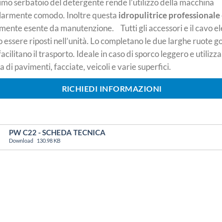
ssimo serbatoio del detergente rende l’utilizzo della macchina
olarmente comodo. Inoltre questa
idropulitrice professionale
mente esente da manutenzione. Tutti gli accessori e il cavo el
 essere riposti nell’unità. Lo completano le due larghe ruote
acilitano il trasporto. Ideale in caso di sporco leggero e utilizz
ia di pavimenti, facciate, veicoli e varie superfici.
RICHIEDI INFORMAZIONI
PW C22 - SCHEDA TECNICA
Download
130.98 KB