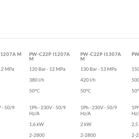
I1207A M
PW-C22P I1207A
PW-C22P I1307A
PW
M
M
I1207A M
PW-C22P I1207A
PW-C22P I1307A
PW
 12 MPa
120 Bar - 12 MPa
130 Bar - 13 MPa
150
M
M
380 l/h
420 l/h
500
50°C
50°C
50
 - 50/9
1Ph - 230V - 50/9
1Ph - 230V - 50/9
1Ph
Hz/A
Hz/A
Hz
1,6 kW
2 kW
2,5
2-2800
2-2800
2-