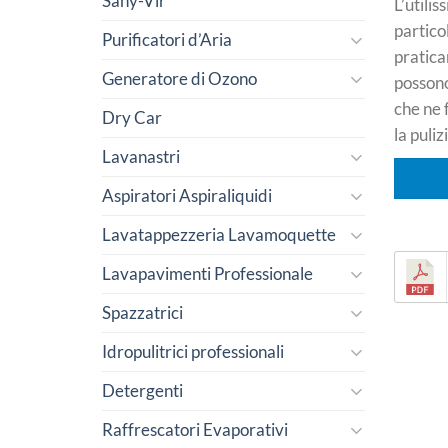
Sany-Vir
L’utili
partic
Purificatori d’Aria
pratica
Generatore di Ozono
possono
che ne f
Dry Car
la puliz
Lavanastri
Aspiratori Aspiraliquidi
Lavatappezzeria Lavamoquette
Lavapavimenti Professionale
Spazzatrici
Idropulitrici professionali
Detergenti
Raffrescatori Evaporativi