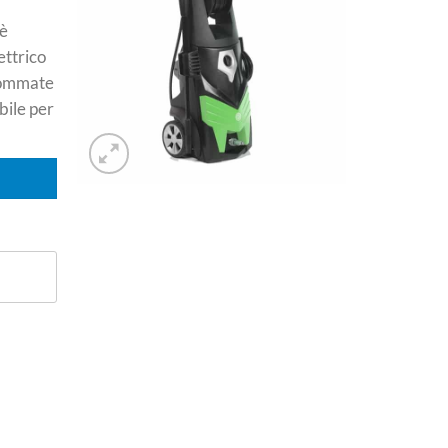
è
ettrico
 gommate
abile per