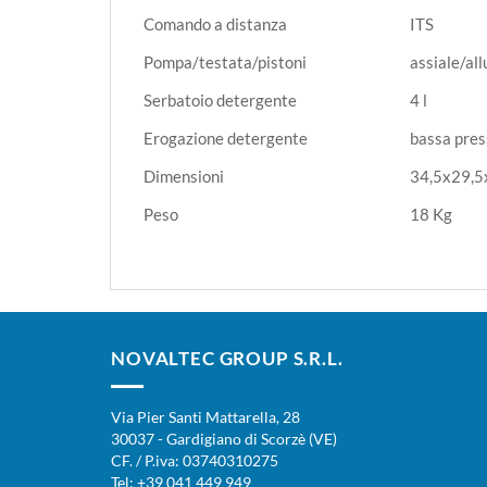
Comando a distanza
ITS
Pompa/testata/pistoni
assiale/al
Serbatoio detergente
4 l
Erogazione detergente
bassa pres
Dimensioni
34,5x29,5
Peso
18 Kg
NOVALTEC GROUP S.R.L.
Via Pier Santi Mattarella, 28
30037 - Gardigiano di Scorzè (VE)
CF. / P.iva: 03740310275
Tel: +39 041 449 949