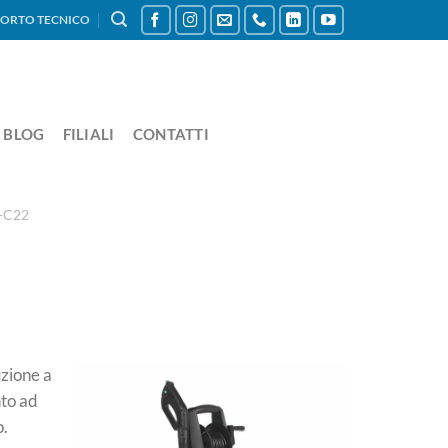
ORTO TECNICO
BLOG
FILIALI
CONTATTI
-C22
uzione a
nto ad
o.