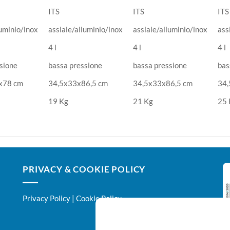
ITS
ITS
ITS
luminio/inox
assiale/alluminio/inox
assiale/alluminio/inox
ass
4 l
4 l
4 l
sione
bassa pressione
bassa pressione
bas
x78 cm
34,5x33x86,5 cm
34,5x33x86,5 cm
34,
19 Kg
21 Kg
25 
PRIVACY & COOKIE POLICY
Privacy Policy
|
Cookie Policy