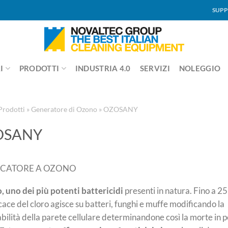
SUPP
I
PRODOTTI
INDUSTRIA 4.0
SERVIZI
NOLEGGIO
Prodotti
»
Generatore di Ozono
»
OZOSANY
OSANY
ICATORE A OZONO
, uno dei più potenti battericidi
presenti in natura. Fino a 25
icace del cloro agisce su batteri, funghi e muffe modificando la
ilità della parete cellulare determinandone così la morte in p