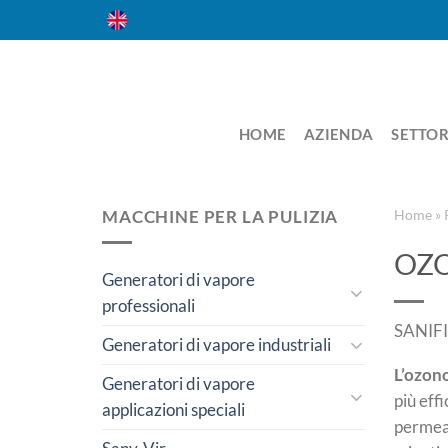
Salta
ai
contenuti
HOME
AZIENDA
SETTOR
MACCHINE PER LA PULIZIA
Home
»
OZ
Generatori di vapore
professionali
SANIF
Generatori di vapore industriali
L’ozono
Generatori di vapore
più eff
applicazioni speciali
permeab