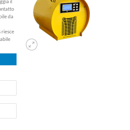
ggia il
ontatto
bile da
 riesce
sabile