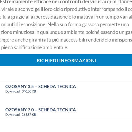
Estremamente efficace nei confronti dei virus
ai quali danne
 virale e sconvolge il loro ciclo riproduttivo interrompendo il c
ellula grazie alla iperossidazione e lo inattiva in un tempo varia
 minuti di esposizione. Nella sua forma gassosa permette una
azione minuziosa in qualunque ambiente poiché essendo un gas
ungere anche gli anfratti più inaccessibili rendendolo indispen
 piena sanificazione ambientale.
RICHIEDI INFORMAZIONI
OZOSANY 3.5 – SCHEDA TECNICA
Download
340.80 KB
OZOSANY 7.0 – SCHEDA TECNICA
Download
365.87 KB