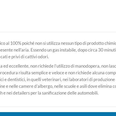
co al 100% poiché non si utilizza nessun tipo di prodotto chim
sente nell’aria. Essendo un gas instabile, dopo circa 30 minuti
ati e privi di cattivi odori.
 ed eccellente, non richiede l’utilizzo di manodopera, non lasc
rocedura risulta semplice e veloce e non richiede alcuna compe
i e dentistici, in quelli veterinari, nei laboratori di produzion
ine e nelle camere d’albergo, nelle scuole e asili dove elimina 
h e nei detailers per la sanificazione delle automobili.