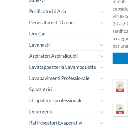
Sany-Vir
minuti.
capside
Purificatori d’Aria
virus-c
Generatore di Ozono
10 a 20
sanific
Dry Car
a raggi
Lavanastri
per una
Aspiratori Aspiraliquidi
Lavatappezzeria Lavamoquette
Lavapavimenti Professionale
Spazzatrici
Idropulitrici professionali
Detergenti
Raffrescatori Evaporativi