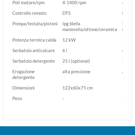
Poli motore/rpm
4-1400 rpm
4-140
Controllo remoto
DTS
DTS
Pompa/testata/pistoni
Ipg biella
Ipg bie
manovella/ottone/ceramica
manov
Potenza termica calda
12 kW
24 K
Serbatoio anticalcare
6 l
6 l
Serbatoio detergente
25 l (optional)
25 l (o
Erogazione
alta pressione
alta p
detergente
Dimensioni
122x60x75 cm
122x6
Peso
-
-