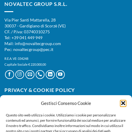
NOVALTEC GROUP S.R.L.
Via Pier Santi Mattarella, 28
30037 - Gardigiano di Scorzè (VE)
CF. / P.iva: 03740310275
Tel: +39 041 449 949
Mail: info@novaltecgroup.com
Pec: novaltecgroup@pec.it
R.E.A. VE-334248
Capitale Sociale € 220.000,00
PRIVACY & COOKIE POLICY
Gestisci Consenso Cookie
Privacy Policy
|
Cookie Policy
Questo sito web utilizza i cookie. Utilizziamo i cookie per personalizzare
contenuti ed annunci, per fornire funzionalità dei social media e per analizzare
il nostro traffico. Condividiamo inoltre informazioni sul modo in cui utilizza il
nostro sito con i nostri partner che si occupano di analisi dei dati web,