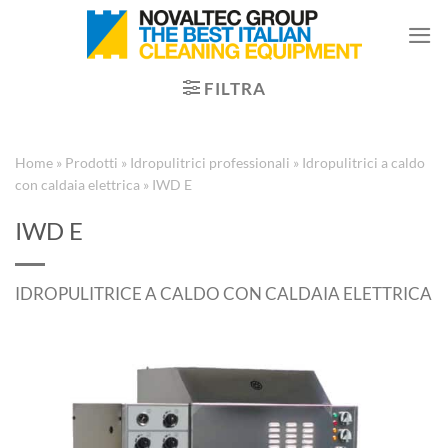
Salta
ai
contenuti
FILTRA
Home
»
Prodotti
»
Idropulitrici professionali
»
Idropulitrici a caldo
con caldaia elettrica
»
IWD E
IWD E
IDROPULITRICE A CALDO CON CALDAIA ELETTRICA