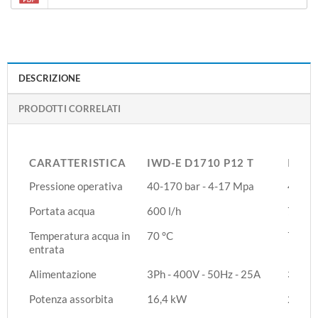
DESCRIZIONE
PRODOTTI CORRELATI
CARATTERISTICA
IWD-E D1710 P12 T
IWD-
CARATTERISTICA
IWD-E D1710 P12 T
IWD-
Pressione operativa
40-170 bar - 4-17 Mpa
40-170
Portata acqua
600 l/h
720 l/
Temperatura acqua in
70 °C
70 °C
entrata
Alimentazione
3Ph - 400V - 50Hz - 25A
3Ph - 
Potenza assorbita
16,4 kW
28,4 