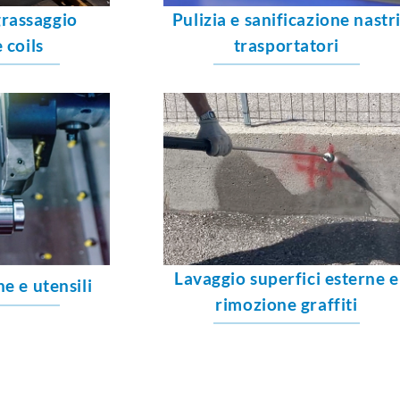
grassaggio
Pulizia e sanificazione nastr
 coils
trasportatori
Lavaggio superfici esterne e
e e utensili
rimozione graffiti