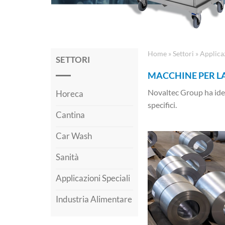
Home
»
Settori
»
Applicaz
SETTORI
MACCHINE PER LA
Novaltec Group ha ideat
Horeca
specifici.
Cantina
Car Wash
Sanità
Applicazioni Speciali
Industria Alimentare