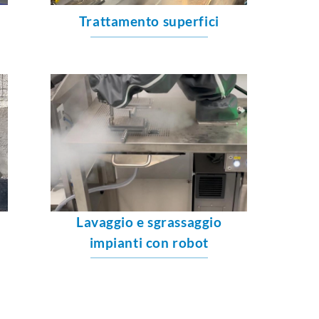
i
Trattamento superfici
Lavaggio e sgrassaggio
impianti con robot