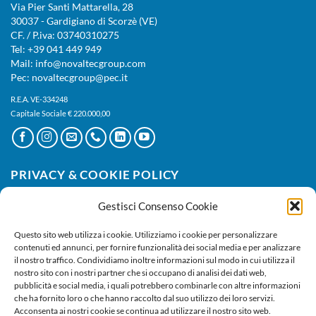
Via Pier Santi Mattarella, 28
30037 - Gardigiano di Scorzè (VE)
CF. / P.iva: 03740310275
Tel: +39 041 449 949
Mail: info@novaltecgroup.com
Pec: novaltecgroup@pec.it
R.E.A. VE-334248
Capitale Sociale € 220.000,00
PRIVACY & COOKIE POLICY
Gestisci Consenso Cookie
Privacy Policy
|
Cookie Policy
Questo sito web utilizza i cookie. Utilizziamo i cookie per personalizzare
contenuti ed annunci, per fornire funzionalità dei social media e per analizzare
il nostro traffico. Condividiamo inoltre informazioni sul modo in cui utilizza il
nostro sito con i nostri partner che si occupano di analisi dei dati web,
pubblicità e social media, i quali potrebbero combinarle con altre informazioni
che ha fornito loro o che hanno raccolto dal suo utilizzo dei loro servizi.
Acconsenta ai nostri cookie se continua ad utilizzare il nostro sito web.