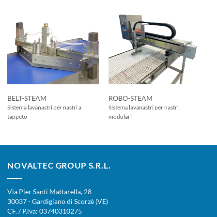
BELT-STEAM
ROBO-STEAM
Sistema lavanastri per nastri a
Sistema lavanastri per nastri
tappeto
modulari
NOVALTEC GROUP S.R.L.
Via Pier Santi Mattarella, 28
30037 - Gardigiano di Scorzè (VE)
CF. / P.iva: 03740310275