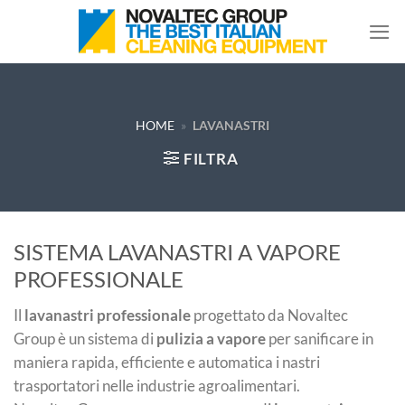
Salta
ai
contenuti
HOME
»
LAVANASTRI
FILTRA
SISTEMA LAVANASTRI A VAPORE
PROFESSIONALE
Il
lavanastri professionale
progettato da Novaltec
Group è un sistema di
pulizia a vapore
per sanificare in
maniera rapida, efficiente e automatica i nastri
trasportatori nelle industrie agroalimentari.