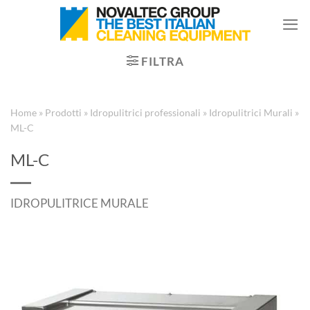
Salta
ai
contenuti
FILTRA
Home
»
Prodotti
»
Idropulitrici professionali
»
Idropulitrici Murali
»
ML-C
ML-C
IDROPULITRICE MURALE