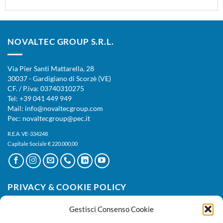
NOVALTEC GROUP S.R.L.
Via Pier Santi Mattarella, 28
30037 - Gardigiano di Scorzè (VE)
CF. / P.iva: 03740310275
Tel: +39 041 449 949
Mail: info@novaltecgroup.com
Pec: novaltecgroup@pec.it
R.E.A. VE-334248
Capitale Sociale € 220.000,00
PRIVACY & COOKIE POLICY
Gestisci Consenso Cookie
Privacy Policy
|
Cookie Policy