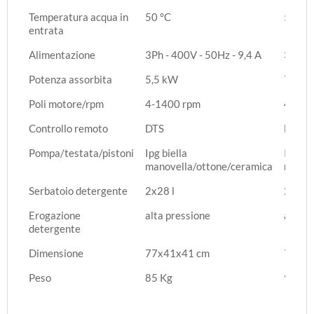
Temperatura acqua in
50 °C
50 °C
entrata
Alimentazione
3Ph - 400V - 50Hz - 9,4 A
3Ph - 
Potenza assorbita
5,5 kW
7,1 k
Poli motore/rpm
4-1400 rpm
4-140
Controllo remoto
DTS
DTS
Pompa/testata/pistoni
Ipg biella
Ipg bie
manovella/ottone/ceramica
manov
Serbatoio detergente
2x28 l
2x28 l
Erogazione
alta pressione
alta p
detergente
Dimensione
77x41x41 cm
77x41
Peso
85 Kg
90 Kg