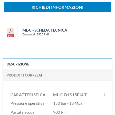
RICHIEDI INFORMAZIONI
ML-C - SCHEDA TECNICA
Download
253.35 KB
DESCRIZIONE
PRODOTTI CORRELATI
CARATTERISTICA
ML-C D1515PI4 T
ML-C
CARATTERISTICA
ML-C D1515PI4 T
ML-C
Pressione operativa
150 bar - 15 Mpa
150 ba
Portata acqua
900 l/h
1260 l