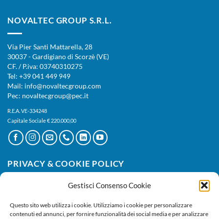
NOVALTEC GROUP S.R.L.
Via Pier Santi Mattarella, 28
30037 - Gardigiano di Scorzè (VE)
CF. / P.iva: 03740310275
Tel: +39 041 449 949
Mail: info@novaltecgroup.com
Pec: novaltecgroup@pec.it
R.E.A. VE-334248
Capitale Sociale € 220.000,00
PRIVACY & COOKIE POLICY
Gestisci Consenso Cookie
Privacy Policy
|
Cookie Policy
Questo sito web utilizza i cookie. Utilizziamo i cookie per personalizzare
contenuti ed annunci, per fornire funzionalità dei social media e per analizzare